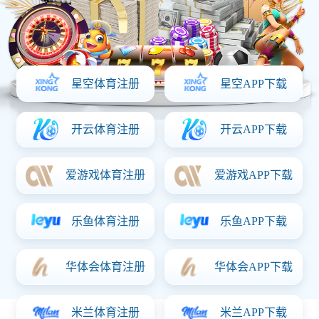
数据从这里开始
覆盖实时赛事、专业数据、高清视频，
Jiuyou9下
载APP
与网页版为您提供便捷的体育服务。
APP下载
网页版入口
首页
/
体育动态
/ 正文
2026-06-09 15:01
39 次阅读
武汉三镇邓涵文脚踝内侧韧带撕裂，赛季