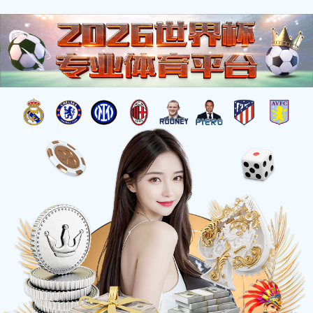
注册入口
Jiuyou9下载
—— 比赛