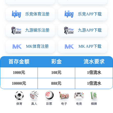
队首战复出概率70%
法国足坛近日迎来一则令球迷揪心的消息：皇家马德
里前锋基利安·姆巴佩被确诊为腘绳肌二级拉伤。这一
伤病不仅影响其俱乐部赛季末的冲刺，更直接牵动法
国国家队在2026世界杯的备战计划。据法国队医团队
估算，姆巴佩在世界杯首战复出的概率约为70%，这
一数字让外界既抱期待又存忧虑。