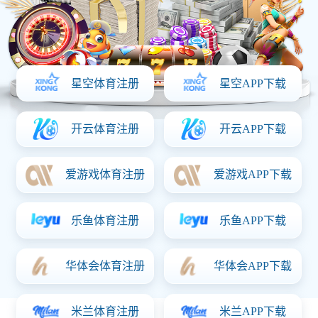
数据从这里开始
覆盖实时赛事、专业数据、高清视频，
Jiuyou9下
载APP
与网页版为您提供便捷的体育服务。
APP下载
网页版入口
首页
/
体育动态
/ 正文
2026-06-12 15:01
40 次阅读
姆巴佩腘绳肌二级拉伤，2026世界杯法国